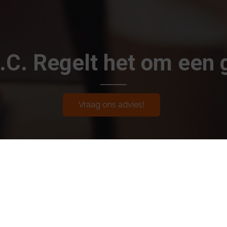
.I.C. Regelt het om een 
Vraag ons advies!