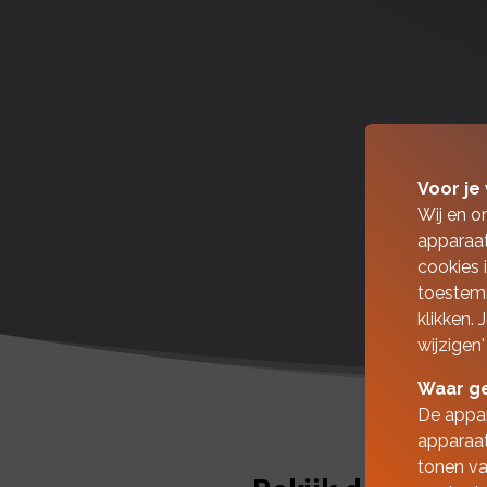
Voor je 
Wij en o
apparaat
cookies 
toestemm
klikken.
wijzigen'
Waar ge
De appar
apparaat
tonen va