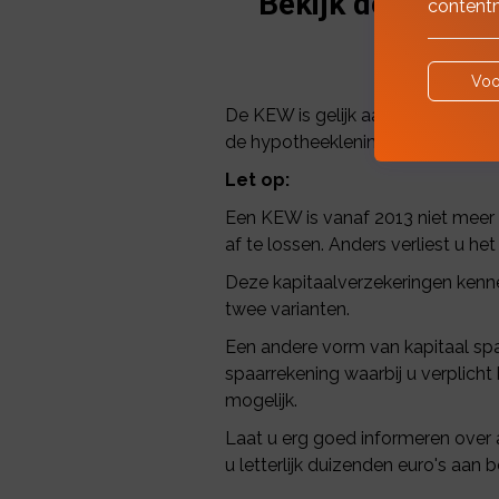
Bekijk de mogeli
contentm
Voo
De KEW is gelijk aan een kapitaa
de hypotheeklening af te lossen.
Let op:
Een KEW is vanaf 2013 niet meer m
af te lossen. Anders verliest u h
Deze kapitaalverzekeringen kenne
twee varianten.
Een andere vorm van kapitaal spa
spaarrekening waarbij u verplich
mogelijk.
Laat u erg goed informeren over 
u letterlijk duizenden euro's aan b