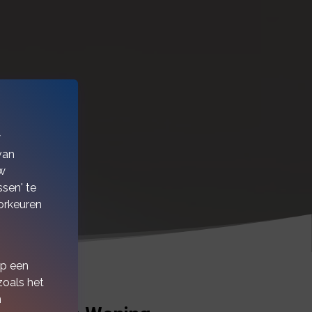
w
van
w
sen' te
orkeuren
op een
zoals het
n