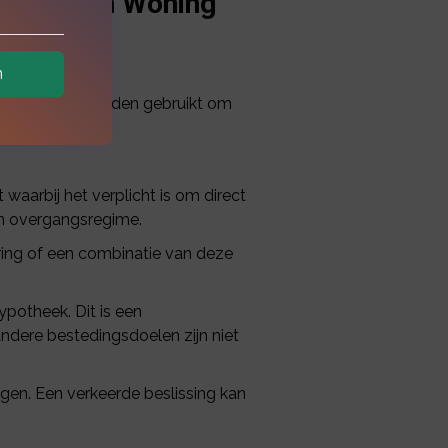
ngen Eigen Woning
n
ekering moet worden gebruikt om
aarbij het verplicht is om direct
en overgangsregime.
ring of een combinatie van deze
potheek. Dit is een
ndere bestedingsdoelen zijn niet
gen. Een verkeerde beslissing kan