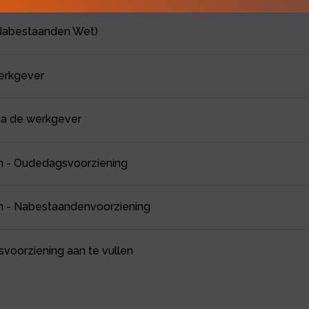
 Nabestaanden Wet)
werkgever
via de werkgever
gen - Oudedagsvoorziening
gen - Nabestaandenvoorziening
oorziening aan te vullen