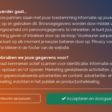
verder gaat...
nze partners slaan met jouw toestemming informatie op jou
 op en gebruiken dit. Browsegegevens worden door middel 
ingezameld om persoonsgegevens te verwerken. Je kunt jou
ing geven of intrekken door op de knop 'Voorkeuren aanpas
 Je kunt op elk moment je keuzes beheren door op 'Privacy vo
 te klikken in de footer van de website.
bruiken we jouw gegevens voor?
aat kenmerken actief scannen voor identificatie. Informatie 
 opslaan en/of openen. Marketing gerelateerde activiteiten, 
n gepersonaliseerde advertenties en content, advertentie- e
ondernemer | ZZP'er. Wat is voor mij
eting, inzichten in het publiek en productontwikkeling.
Accepteren en doorgaa
rkeuren aanpassen
 Ouderdoms Wet)