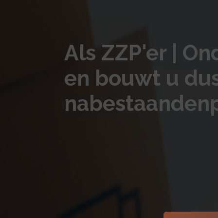
Als ZZP'er | On
en bouwt u du
nabestaandenp