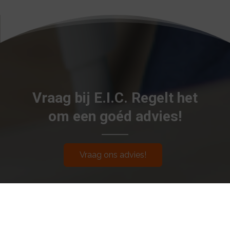
Vraag bij E.I.C. Regelt het
om een goéd advies!
Vraag ons advies!