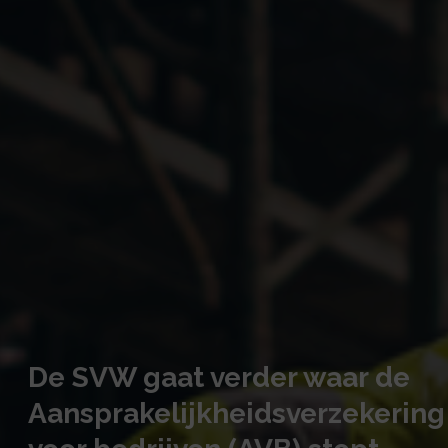
De SVW gaat verder waar de
Aansprakelijkheidsverzekering